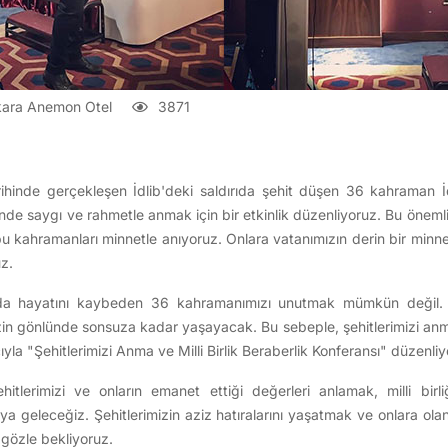
ara Anemon Otel
3871
hinde gerçekleşen İdlib'deki saldırıda şehit düşen 36 kahraman İd
de saygı ve rahmetle anmak için bir etkinlik düzenliyoruz. Bu önemli 
 bu kahramanları minnetle anıyoruz. Onlara vatanımızın derin bir minn
z.
ıda hayatını kaybeden 36 kahramanımızı unutmak mümkün değil. O
izin gönlünde sonsuza kadar yaşayacak. Bu sebeple, şehitlerimizi anma 
la "Şehitlerimizi Anma ve Milli Birlik Beraberlik Konferansı" düzenliy
ehitlerimizi ve onların emanet ettiği değerleri anlamak, milli birli
ya geleceğiz. Şehitlerimizin aziz hatıralarını yaşatmak ve onlara ol
 gözle bekliyoruz.