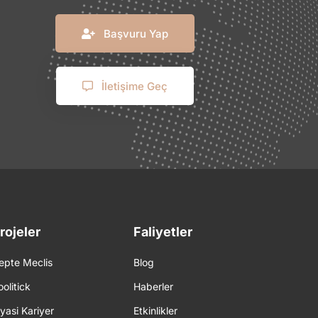
Başvuru Yap
İletişime Geç
rojeler
Faliyetler
epte Meclis
Blog
oolitick
Haberler
iyasi Kariyer
Etkinlikler