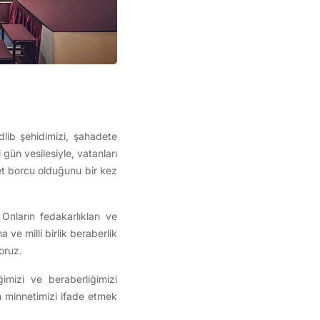
lib şehidimizi, şahadete
gün vesilesiyle, vatanları
et borcu olduğunu bir kez
nların fedakarlıkları ve
ve milli birlik beraberlik
oruz.
ğimizi ve beraberliğimizi
an minnetimizi ifade etmek