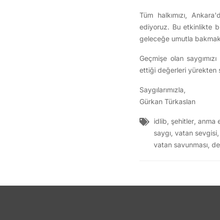
Tüm halkımızı, Ankara'd
ediyoruz. Bu etkinlikte bi
geleceğe umutla bakmak iç
Geçmişe olan saygımızı ya
ettiği değerleri yürekten 
Saygılarımızla,
Gürkan Türkaslan
idlib
,
şehitler
,
anma et
saygı
,
vatan sevgisi
vatan savunması
,
de