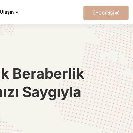
 Ulaşın
ÜYE GİRİŞİ
lik Beraberlik
zı Saygıyla