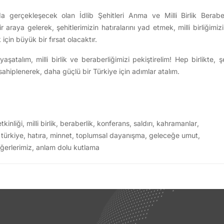
a gerçekleşecek olan İdlib Şehitleri Anma ve Milli Birlik Berabe
r araya gelerek, şehitlerimizin hatıralarını yad etmek, milli birliğimi
in büyük bir fırsat olacaktır.
şatalım, milli birlik ve beraberliğimizi pekiştirelim! Hep birlikte, 
sahiplenerek, daha güçlü bir Türkiye için adımlar atalım.
kinliği
,
milli birlik
,
beraberlik
,
konferans
,
saldırı
,
kahramanlar
,
,
türkiye
,
hatıra
,
minnet
,
toplumsal dayanışma
,
geleceğe umut
,
ğerlerimiz
,
anlam dolu kutlama