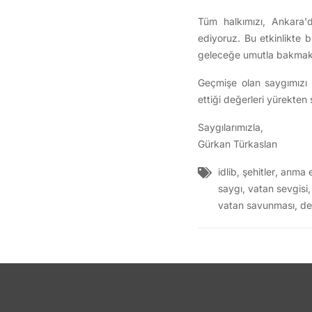
Tüm halkımızı, Ankara'd
ediyoruz. Bu etkinlikte bi
geleceğe umutla bakmak iç
Geçmişe olan saygımızı ya
ettiği değerleri yürekten 
Saygılarımızla,
Gürkan Türkaslan
idlib
,
şehitler
,
anma et
saygı
,
vatan sevgisi
vatan savunması
,
de