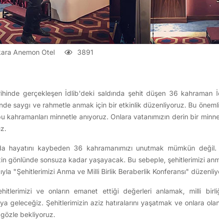
ara Anemon Otel
3891
hinde gerçekleşen İdlib'deki saldırıda şehit düşen 36 kahraman İd
de saygı ve rahmetle anmak için bir etkinlik düzenliyoruz. Bu önemli 
 bu kahramanları minnetle anıyoruz. Onlara vatanımızın derin bir minn
z.
ıda hayatını kaybeden 36 kahramanımızı unutmak mümkün değil. O
izin gönlünde sonsuza kadar yaşayacak. Bu sebeple, şehitlerimizi anma 
la "Şehitlerimizi Anma ve Milli Birlik Beraberlik Konferansı" düzenliy
ehitlerimizi ve onların emanet ettiği değerleri anlamak, milli birli
ya geleceğiz. Şehitlerimizin aziz hatıralarını yaşatmak ve onlara ol
 gözle bekliyoruz.