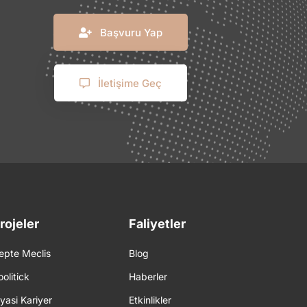
Başvuru Yap
İletişime Geç
rojeler
Faliyetler
epte Meclis
Blog
oolitick
Haberler
iyasi Kariyer
Etkinlikler