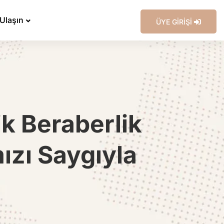
 Ulaşın
ÜYE GİRİŞİ
lik Beraberlik
zı Saygıyla