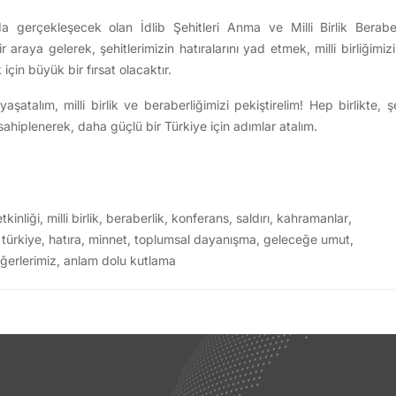
a gerçekleşecek olan İdlib Şehitleri Anma ve Milli Birlik Berabe
r araya gelerek, şehitlerimizin hatıralarını yad etmek, milli birliğimi
in büyük bir fırsat olacaktır.
şatalım, milli birlik ve beraberliğimizi pekiştirelim! Hep birlikte, 
sahiplenerek, daha güçlü bir Türkiye için adımlar atalım.
kinliği
,
milli birlik
,
beraberlik
,
konferans
,
saldırı
,
kahramanlar
,
,
türkiye
,
hatıra
,
minnet
,
toplumsal dayanışma
,
geleceğe umut
,
ğerlerimiz
,
anlam dolu kutlama