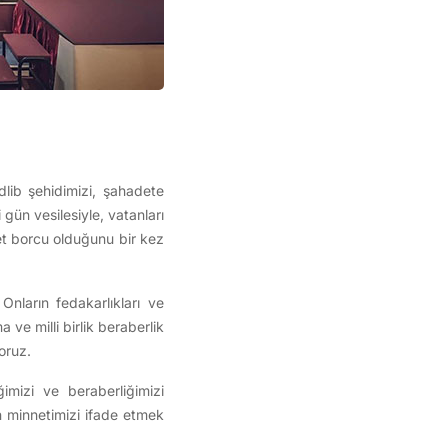
lib şehidimizi, şahadete
gün vesilesiyle, vatanları
et borcu olduğunu bir kez
nların fedakarlıkları ve
ve milli birlik beraberlik
oruz.
ğimizi ve beraberliğimizi
an minnetimizi ifade etmek