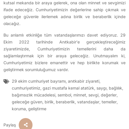
kutsal mekanda bir araya gelerek, ona olan minnet ve sevgimizi
ifade edeceğiz. Cumhuriyetimizin değerlerine sahip çıkmak ve
geleceğe güvenle ilerlemek adına birlik ve beraberlik içinde
olacağız.
Bu anlamlı etkinliğe tüm vatandaşlarımızı davet ediyoruz. 29
Ekim 2022 tarihinde Anıtkabir'e gerçekleştireceğimiz
ziyaretimizde, Cumhuriyetimizin temellerini daha da
sağlamlaştırmak için bir araya geleceğiz. Unutmayalım ki,
Cumhuriyetimiz bizlere emanettir ve hep birlikte korumak ve
geliştirmek sorumluluğumuz vardır.
29 ekim cumhuriyet bayramı
,
anıtkabir ziyareti
,
cumhuriyetimiz
,
gazi mustafa kemal atatürk
,
saygı
,
bağlılık
,
bağımsızlık mücadelesi
,
sembol
,
minnet
,
sevgi
,
değerler
,
geleceğe güven
,
birlik
,
beraberlik
,
vatandaşlar
,
temeller
,
koruma
,
geliştirme
Paylaş