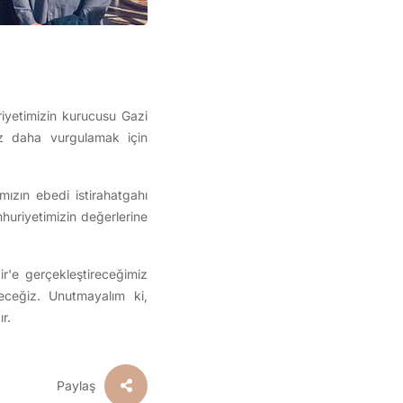
iyetimizin kurucusu Gazi
ez daha vurgulamak için
mızın ebedi istirahatgahı
huriyetimizin değerlerine
r'e gerçekleştireceğimiz
leceğiz. Unutmayalım ki,
r.
Paylaş