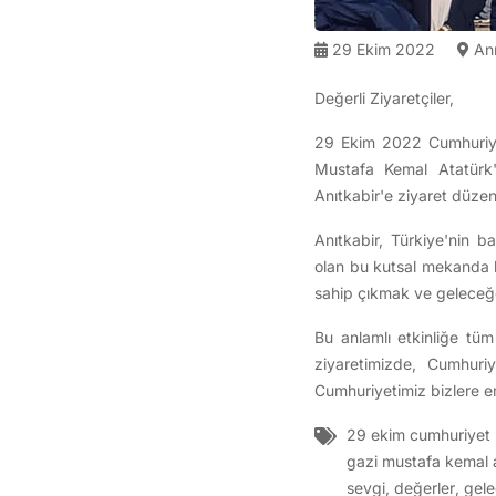
29 Ekim 2022
Anı
Değerli Ziyaretçiler,
29 Ekim 2022 Cumhuriyet
Mustafa Kemal Atatürk'
Anıtkabir'e ziyaret düzen
Anıtkabir, Türkiye'nin b
olan bu kutsal mekanda b
sahip çıkmak ve geleceğe 
Bu anlamlı etkinliğe tü
ziyaretimizde, Cumhuriy
Cumhuriyetimiz bizlere e
29 ekim cumhuriyet
gazi mustafa kemal 
sevgi
,
değerler
,
gel