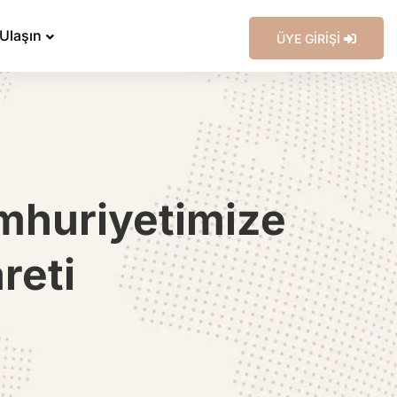
 Ulaşın
ÜYE GİRİŞİ
mhuriyetimize
reti