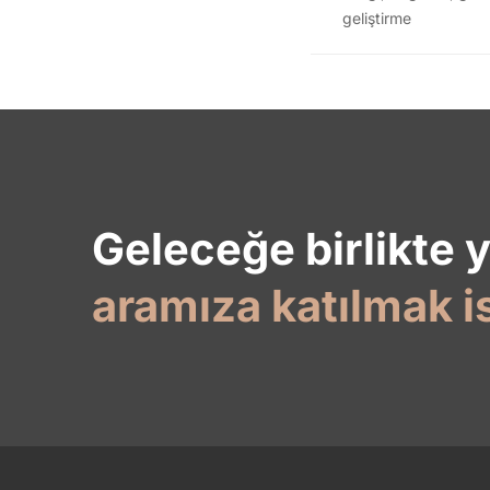
geliştirme
Geleceğe birlikte 
aramıza katılmak i