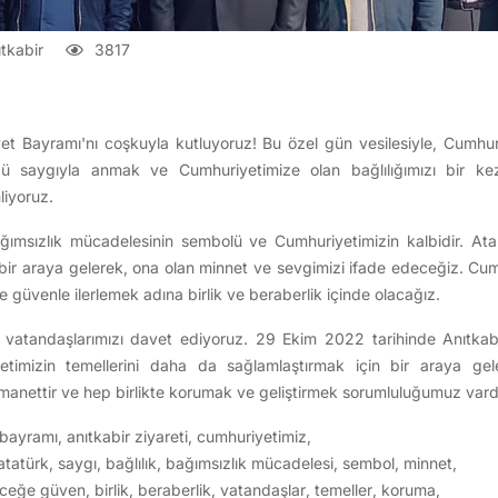
tkabir
3817
 Bayramı'nı coşkuyla kutluyoruz! Bu özel gün vesilesiyle, Cumhur
ü saygıyla anmak ve Cumhuriyetimize olan bağlılığımızı bir k
liyoruz.
ağımsızlık mücadelesinin sembolü ve Cumhuriyetimizin kalbidir. Ata
ir araya gelerek, ona olan minnet ve sevgimizi ifade edeceğiz. Cum
güvenle ilerlemek adına birlik ve beraberlik içinde olacağız.
m vatandaşlarımızı davet ediyoruz. 29 Ekim 2022 tarihinde Anıtkabi
etimizin temellerini daha da sağlamlaştırmak için bir araya ge
manettir ve hep birlikte korumak ve geliştirmek sorumluluğumuz vardı
 bayramı
,
anıtkabir ziyareti
,
cumhuriyetimiz
,
atatürk
,
saygı
,
bağlılık
,
bağımsızlık mücadelesi
,
sembol
,
minnet
,
eceğe güven
,
birlik
,
beraberlik
,
vatandaşlar
,
temeller
,
koruma
,