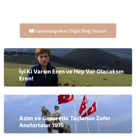
turkaslangurkan Diğer Blog Yazıları
İyi Ki Varsın Eren ve Hep Var Olacaksın
Eren!
Azim ve Cesaretle Taçlanan Zafer
Anafartalar 1915