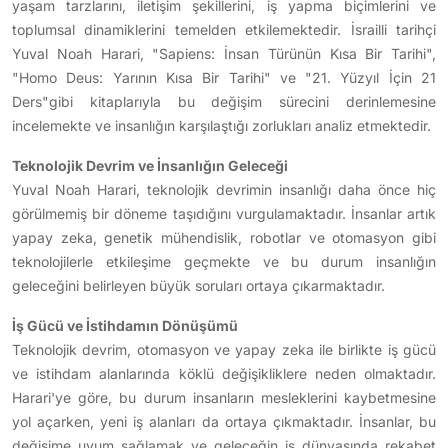
yaşam tarzlarını, iletişim şekillerini, iş yapma biçimlerini ve
toplumsal dinamiklerini temelden etkilemektedir. İsrailli tarihçi
Yuval Noah Harari, "Sapiens: İnsan Türünün Kısa Bir Tarihi",
"Homo Deus: Yarının Kısa Bir Tarihi" ve "21. Yüzyıl İçin 21
Ders"gibi kitaplarıyla bu değişim sürecini derinlemesine
incelemekte ve insanlığın karşılaştığı zorlukları analiz etmektedir.
Teknolojik Devrim ve İnsanlığın Geleceği
Yuval Noah Harari, teknolojik devrimin insanlığı daha önce hiç
görülmemiş bir döneme taşıdığını vurgulamaktadır. İnsanlar artık
yapay zeka, genetik mühendislik, robotlar ve otomasyon gibi
teknolojilerle etkileşime geçmekte ve bu durum insanlığın
geleceğini belirleyen büyük soruları ortaya çıkarmaktadır.
İş Gücü ve İstihdamın Dönüşümü
Teknolojik devrim, otomasyon ve yapay zeka ile birlikte iş gücü
ve istihdam alanlarında köklü değişikliklere neden olmaktadır.
Harari'ye göre, bu durum insanların mesleklerini kaybetmesine
yol açarken, yeni iş alanları da ortaya çıkmaktadır. İnsanlar, bu
değişime uyum sağlamak ve geleceğin iş dünyasında rekabet