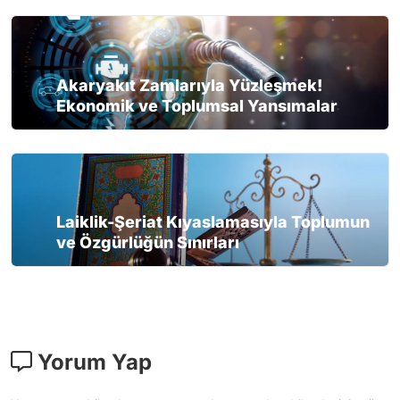
Akaryakıt Zamlarıyla Yüzleşmek!
Ekonomik ve Toplumsal Yansımalar
Laiklik-Şeriat Kıyaslamasıyla Toplumun
ve Özgürlüğün Sınırları
Yorum Yap