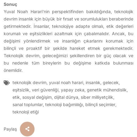
Sonuç
Yuval Noah Harari'nin perspektifinden bakıldığında, teknolojik
devrim insanlık için büyük bir fırsat ve sorumlulukları beraberinde
getirmektedir. İnsanlar, teknolojiye adapte olmalı, etik değerleri
korumalı ve eşitsizlikleri azaltmak için çabalımalıdır. Ancak, bu
değişimi yönlendirmek ve insanlığın çıkarlarını korumak için
bilinçli ve proaktif bir şekilde hareket etmek gerekmektedir.
Teknolojik devrim, geleceğimizi şekillendiren bir güç olacak ve
bu nedenle tüm bireylerin bu değişime katkıda bulunması
önemlidir.
teknolojik devrim
,
yuval noah harari
,
insanlık
,
gelecek
,
eşitsizlik
,
veri güvenliği
,
yapay zeka
,
genetik mühendislik
,
etik
,
sosyal değişim
,
dijital dünya
,
siber milliyetçilik
,
sanal toplumlar
,
teknoloji bağımlılığı
,
bilinçli seçimler
,
teknoloji etiği
Paylaş