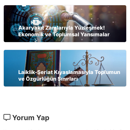
Akaryakıt Zamlarıyla Yüzleşmek!
Ekonomik ve Toplumsal Yansımalar
Laiklik-Şeriat Kıyaslamasıyla Toplumun
ve Özgürlüğün Sınırları
Yorum Yap