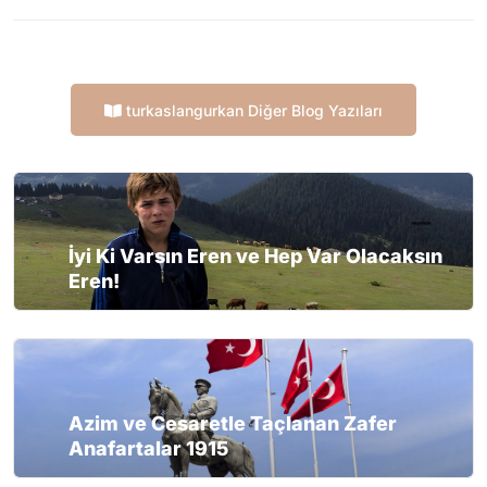
turkaslangurkan Diğer Blog Yazıları
İyi Ki Varsın Eren ve Hep Var Olacaksın
Eren!
Azim ve Cesaretle Taçlanan Zafer
Anafartalar 1915