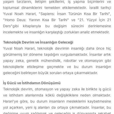
yaşam tarzlarını, iletişim şekillerini, iş yapma biçimlerini ve
toplumsal dinamiklerini temelden etkilemektedir. İsrailli tarihçi
Yuval Noah Harari, "Sapiens: İnsan Türünün Kısa Bir Tarihi",
"Homo Deus: Yarının Kısa Bir Tarihi" ve "21. Yüzyıl İçin 21
Ders"gibi kitaplarıyla bu değişim sürecini derinlemesine
incelemekte ve insanlığın karşılaştığı zorlukları analiz etmektedir.
Teknolojik Devrim ve İnsanlığın Geleceği
Yuval Noah Harari, teknolojik devrimin insanlığı daha önce hiç
görülmemiş bir döneme taşıdığını vurgulamaktadır. İnsanlar artık
yapay zeka, genetik mühendislik, robotlar ve otomasyon gibi
teknolojilerle etkileşime geçmekte ve bu durum insanlığın
geleceğini belirleyen büyük soruları ortaya çıkarmaktadır.
İş Gücü ve İstihdamın Dönüşümü
Teknolojik devrim, otomasyon ve yapay zeka ile birlikte iş gücü
ve istihdam alanlarında köklü değişikliklere neden olmaktadır.
Harari'ye göre, bu durum insanların mesleklerini kaybetmesine
yol açarken, yeni iş alanları da ortaya çıkmaktadır. İnsanlar, bu
değişime uyum sağlamak ve geleceğin iş dünyasında rekabet