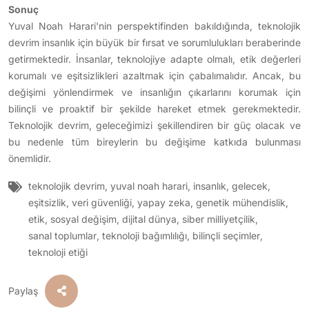
Sonuç
Yuval Noah Harari'nin perspektifinden bakıldığında, teknolojik
devrim insanlık için büyük bir fırsat ve sorumlulukları beraberinde
getirmektedir. İnsanlar, teknolojiye adapte olmalı, etik değerleri
korumalı ve eşitsizlikleri azaltmak için çabalımalıdır. Ancak, bu
değişimi yönlendirmek ve insanlığın çıkarlarını korumak için
bilinçli ve proaktif bir şekilde hareket etmek gerekmektedir.
Teknolojik devrim, geleceğimizi şekillendiren bir güç olacak ve
bu nedenle tüm bireylerin bu değişime katkıda bulunması
önemlidir.
teknolojik devrim
,
yuval noah harari
,
insanlık
,
gelecek
,
eşitsizlik
,
veri güvenliği
,
yapay zeka
,
genetik mühendislik
,
etik
,
sosyal değişim
,
dijital dünya
,
siber milliyetçilik
,
sanal toplumlar
,
teknoloji bağımlılığı
,
bilinçli seçimler
,
teknoloji etiği
Paylaş