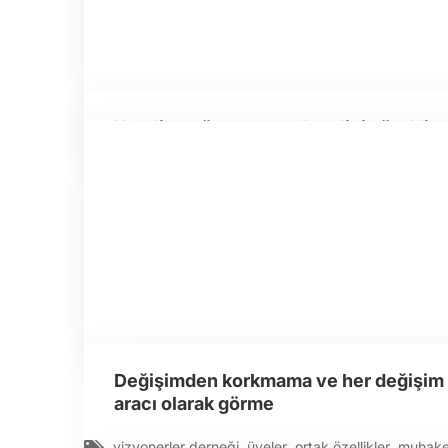
Kendine güvenme ve kendini sürekli g
Değişimden korkmama ve her değişim f
aracı olarak görme
vizyonerler derneği
,
üyeler
,
ortak özellikler
,
muhak