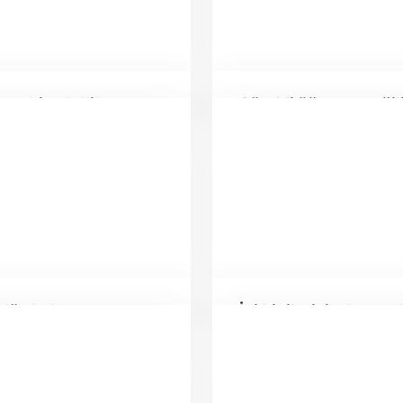
e sahip olabilme
Sürekli öğrenme eğil
nlü algılama
İyi bir iletişim kurm