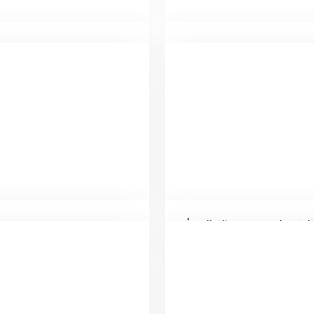
Etkili stratejik düşü
nılan zamanı
İçgüdü ve sezgi sahi