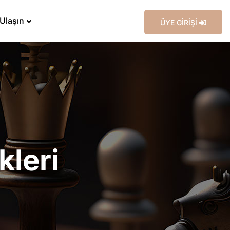
 Ulaşın
ÜYE GİRİŞİ
kleri