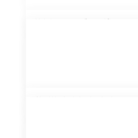
Muhakeme ve analiz yapabilme
Olasılıklardan haberdar olmak ve yaşa
yapılandırabilme