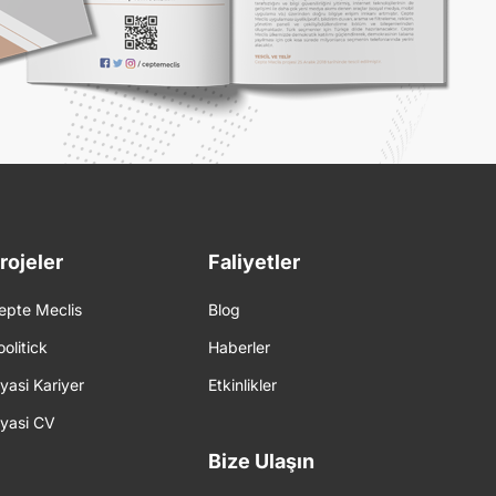
rojeler
Faliyetler
epte Meclis
Blog
oolitick
Haberler
iyasi Kariyer
Etkinlikler
iyasi CV
Bize Ulaşın