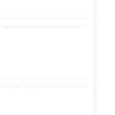
imi içerisinde olma
a becerisine sahip olma