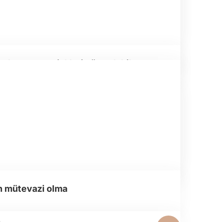
korkmama ve riskleri göze alabilme
n mütevazi olma
m
,