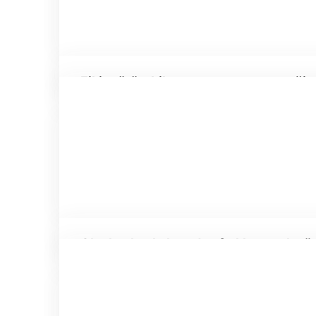
Fikir yürütebilme ve sentez yeteneğin
Olayları başkalarından farklı ve çok yö