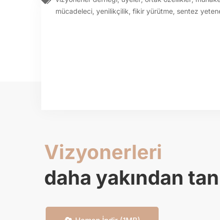
mücadeleci
,
yenilikçilik
,
fikir yürütme
,
sentez yeten
Vizyonerleri
daha yakından tan