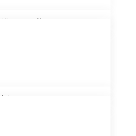
nebilme yeteneği
bi olma