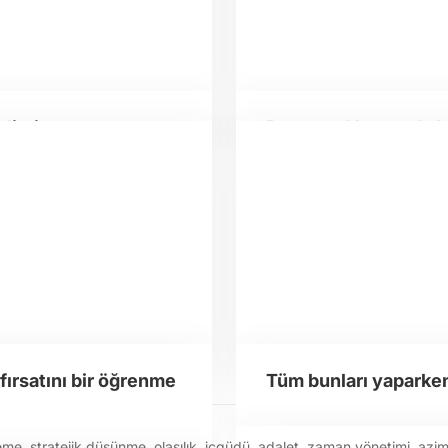
eliştirme
Başarısızlıktan asla 
ırsatını bir öğrenme
Tüm bunları yaparke
eme
,
stratejik düşünme
,
olasılık
,
içgüdü
,
adalet
,
zaman yönetimi
,
azi