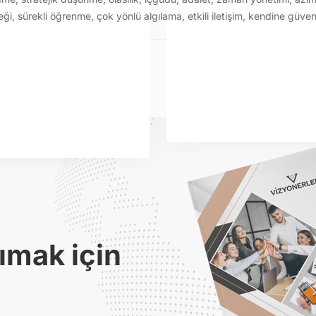
eği
,
sürekli öğrenme
,
çok yönlü algılama
,
etkili iletişim
,
kendine güve
ımak için