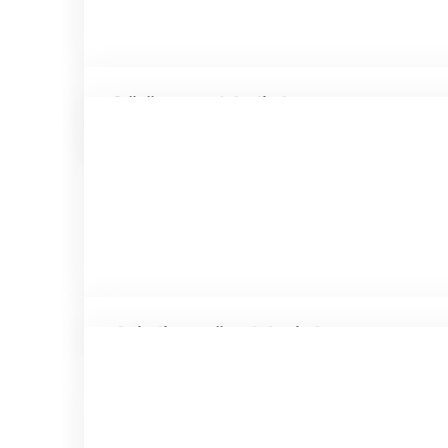
Dürüst ve adaletli olma
Azimli ve mücadeleci olma