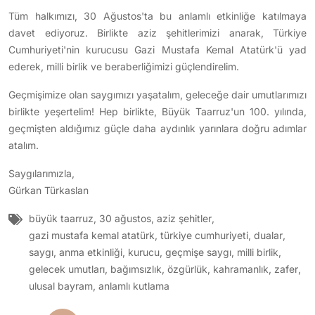
Tüm halkımızı, 30 Ağustos'ta bu anlamlı etkinliğe katılmaya
davet ediyoruz. Birlikte aziz şehitlerimizi anarak, Türkiye
Cumhuriyeti'nin kurucusu Gazi Mustafa Kemal Atatürk'ü yad
ederek, milli birlik ve beraberliğimizi güçlendirelim.
Geçmişimize olan saygımızı yaşatalım, geleceğe dair umutlarımızı
birlikte yeşertelim! Hep birlikte, Büyük Taarruz'un 100. yılında,
geçmişten aldığımız güçle daha aydınlık yarınlara doğru adımlar
atalım.
Saygılarımızla,
Gürkan Türkaslan
büyük taarruz
,
30 ağustos
,
aziz şehitler
,
gazi mustafa kemal atatürk
,
türkiye cumhuriyeti
,
dualar
,
saygı
,
anma etkinliği
,
kurucu
,
geçmişe saygı
,
milli birlik
,
gelecek umutları
,
bağımsızlık
,
özgürlük
,
kahramanlık
,
zafer
,
ulusal bayram
,
anlamlı kutlama