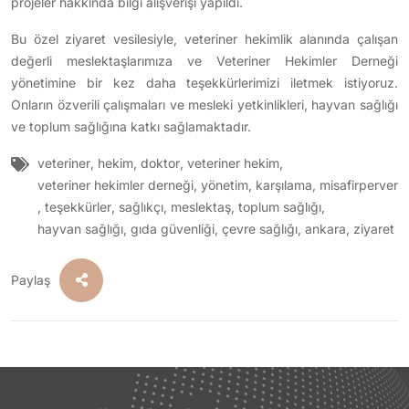
projeler hakkında bilgi alışverişi yapıldı.
Bu özel ziyaret vesilesiyle, veteriner hekimlik alanında çalışan
değerli meslektaşlarımıza ve Veteriner Hekimler Derneği
yönetimine bir kez daha teşekkürlerimizi iletmek istiyoruz.
Onların özverili çalışmaları ve mesleki yetkinlikleri, hayvan sağlığı
ve toplum sağlığına katkı sağlamaktadır.
veteriner
,
hekim
,
doktor
,
veteriner hekim
,
veteriner hekimler derneği
,
yönetim
,
karşılama
,
misafirperver
,
teşekkürler
,
sağlıkçı
,
meslektaş
,
toplum sağlığı
,
hayvan sağlığı
,
gıda güvenliği
,
çevre sağlığı
,
ankara
,
ziyaret
Paylaş