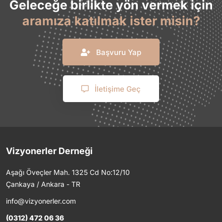
Geleceğe birlikte yön vermek için
aramıza katılmak ister misin?
Başvuru Yap
İletişime Geç
Vizyonerler Derneği
Aşağı Öveçler Mah. 1325 Cd No:12/10
Çankaya / Ankara - TR
info@vizyonerler.com
(0312) 472 06 36