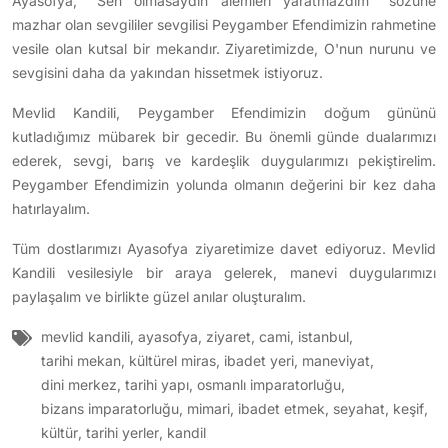
Ayasofya, "Sen olmasaydın alemleri yaratmazdım" sözüne
mazhar olan sevgililer sevgilisi Peygamber Efendimizin rahmetine
vesile olan kutsal bir mekandır. Ziyaretimizde, O'nun nurunu ve
sevgisini daha da yakından hissetmek istiyoruz.
Mevlid Kandili, Peygamber Efendimizin doğum gününü
kutladığımız mübarek bir gecedir. Bu önemli günde dualarımızı
ederek, sevgi, barış ve kardeşlik duygularımızı pekiştirelim.
Peygamber Efendimizin yolunda olmanın değerini bir kez daha
hatırlayalım.
Tüm dostlarımızı Ayasofya ziyaretimize davet ediyoruz. Mevlid
Kandili vesilesiyle bir araya gelerek, manevi duygularımızı
paylaşalım ve birlikte güzel anılar oluşturalım.
mevlid kandili
,
ayasofya
,
ziyaret
,
cami
,
istanbul
,
tarihi mekan
,
kültürel miras
,
ibadet yeri
,
maneviyat
,
dini merkez
,
tarihi yapı
,
osmanlı imparatorluğu
,
bizans imparatorluğu
,
mimari
,
ibadet etmek
,
seyahat
,
keşif
,
kültür
,
tarihi yerler
,
kandil