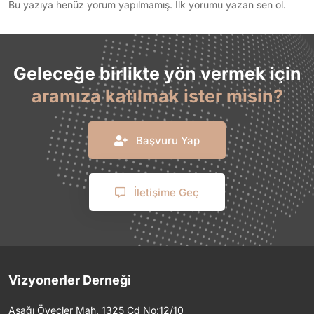
Bu yazıya henüz yorum yapılmamış. İlk yorumu yazan sen ol.
Geleceğe birlikte yön vermek için
aramıza katılmak ister misin?
Başvuru Yap
İletişime Geç
Vizyonerler Derneği
Aşağı Öveçler Mah. 1325 Cd No:12/10