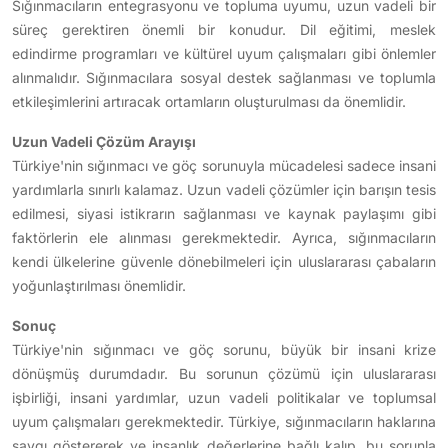
Sığınmacıların entegrasyonu ve topluma uyumu, uzun vadeli bir
süreç gerektiren önemli bir konudur. Dil eğitimi, meslek
edindirme programları ve kültürel uyum çalışmaları gibi önlemler
alınmalıdır. Sığınmacılara sosyal destek sağlanması ve toplumla
etkileşimlerini artıracak ortamların oluşturulması da önemlidir.
Uzun Vadeli Çözüm Arayışı
Türkiye'nin sığınmacı ve göç sorunuyla mücadelesi sadece insani
yardımlarla sınırlı kalamaz. Uzun vadeli çözümler için barışın tesis
edilmesi, siyasi istikrarın sağlanması ve kaynak paylaşımı gibi
faktörlerin ele alınması gerekmektedir. Ayrıca, sığınmacıların
kendi ülkelerine güvenle dönebilmeleri için uluslararası çabaların
yoğunlaştırılması önemlidir.
Sonuç
Türkiye'nin sığınmacı ve göç sorunu, büyük bir insani krize
dönüşmüş durumdadır. Bu sorunun çözümü için uluslararası
işbirliği, insani yardımlar, uzun vadeli politikalar ve toplumsal
uyum çalışmaları gerekmektedir. Türkiye, sığınmacıların haklarına
saygı göstererek ve insanlık değerlerine bağlı kalıp, bu sorunla