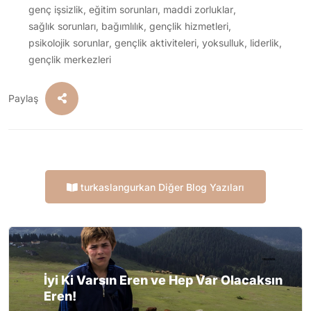
genç işsizlik
,
eğitim sorunları
,
maddi zorluklar
,
sağlık sorunları
,
bağımlılık
,
gençlik hizmetleri
,
psikolojik sorunlar
,
gençlik aktiviteleri
,
yoksulluk
,
liderlik
,
gençlik merkezleri
Paylaş
turkaslangurkan Diğer Blog Yazıları
İyi Ki Varsın Eren ve Hep Var Olacaksın
Eren!