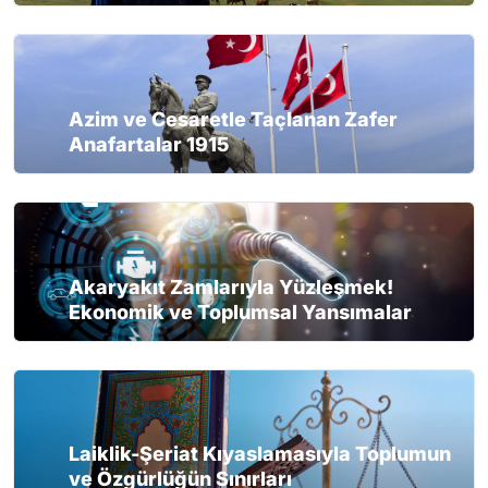
Azim ve Cesaretle Taçlanan Zafer
Anafartalar 1915
Akaryakıt Zamlarıyla Yüzleşmek!
Ekonomik ve Toplumsal Yansımalar
Laiklik-Şeriat Kıyaslamasıyla Toplumun
ve Özgürlüğün Sınırları