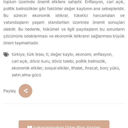
toplum üzerinde önemli etkilere sahiptir. Enflasyon, cari açık,
politik belirsizlikler gibi faktörler değer kaybının ana sebepleridir.
Bu sürecin ekonomik istikrar, tüketici harcamaları ve
vatandaşların yaşam standartları üzerinde önemli sonuçları
olabilir. Bu nedenle, hükümet ve ilgili paydaşların bu sorunların
çözümüne odaklanması ve ekonomik istikrarın sağlanması büyük
önem taşımaktadır.
türkiye
,
türk lirası
,
tl
,
değer kaybı
,
ekonomi
,
enflasyon
,
cari açık
,
döviz kuru
,
döviz talebi
,
politik belirsizlik
,
ekonomik etkiler
,
sosyal etkiler
,
ithalat
,
ihracat
,
borç yükü
,
satın alma gücü
Paylaş
turkaslangurkan Diğer Blog Yazıları