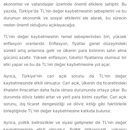
ekonomisi ve vatandaşlar üzerinde önemli etkilere sahiptir. Bu
yazıda, Türkiye'de TL'nin değer kaybetmesinin sebeplerini ve bu
durumun ekonomik ve sosyal etkilerini ele alarak, bu sürecin
neden önemli olduğunu açıklayacağız.
TL'nin değer kaybetmesinin temel sebeplerinden biri, yüksek
enflasyon oranlarıdır. Enflasyon, fiyatlar genel düzeyindeki
sürekli artış anlamına gelir ve ülkenin para biriminin satın alma
gücünü azaltır. Yüksek enflasyon, tüketici fiyatlarına olumsuz bir
etki yapar ve bu da TL'nin değer kaybetmesine yol açar.
Ayrıca, Türkiye'nin cari açık sorunu da TL'nin değer
kaybetmesinde etkili olmuştur. Cari açık, ülkenin dış ticaretindeki
ithalatın ihracattan daha fazla olması durumunda ortaya çıkar. Bu
durumda döviz talebi artar ve yerli para birimi zayıflar. Cari açık
sorunu, dış ticaret dengesizliği ve döviz kıtlığı gibi faktörlerle
birleştiğinde TL'nin değer kaybetmesine katkıda bulunur.
Ayrıca, politik belirsizlikler ve siyasi gelişmeler de TL'nin değer
kaybetmesinde etkili olmuştur. Politik istikrarsızlık, yabancı