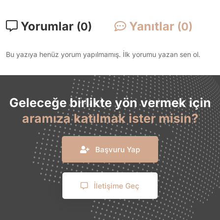
Yorumlar
Yanıtlar
(0)
(0)
Bu yazıya henüz yorum yapılmamış. İlk yorumu yazan sen ol.
Geleceğe birlikte yön vermek için
aramıza katılmak ister misin?
Başvuru Yap
İletişime Geç